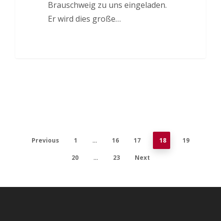
Brauschweig zu uns eingeladen.
Er wird dies große…
Previous
1
…
16
17
18
19
20
…
23
Next