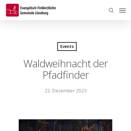
Skip
Men
to
search
main
content
Events
Waldweihnacht der
Pfadfinder
22. Dezember 2023