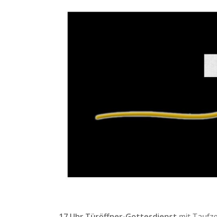
17 Uhr Türöffner-Gottesdienst
mit Taufze