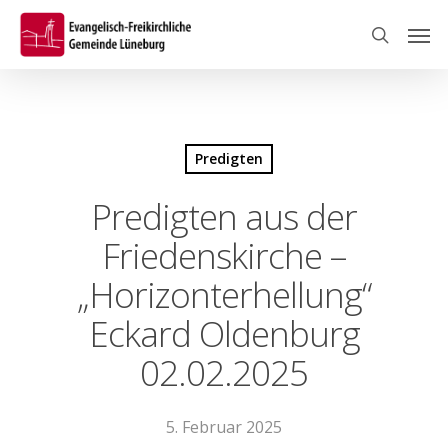
Skip
Men
to
search
main
content
Predigten
Predigten aus der
Friedenskirche –
„Horizonterhellung“
Eckard Oldenburg
02.02.2025
5. Februar 2025