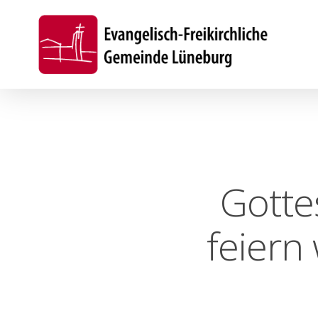
Skip
to
main
content
Gotte
feiern