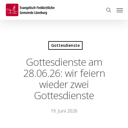
Skip
Men
to
search
main
content
Gottesdienste
Gottesdienste am
28.06.26: wir feiern
wieder zwei
Gottesdienste
19. Juni 2026