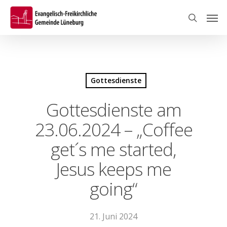
Skip
Men
to
search
main
content
Gottesdienste
Gottesdienste am
23.06.2024 – „Coffee
get´s me started,
Jesus keeps me
going“
21. Juni 2024