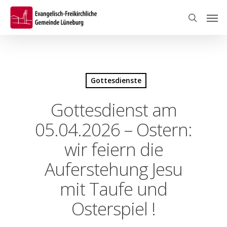
Skip
Men
to
search
main
content
Gottesdienste
Gottesdienst am
05.04.2026 – Ostern:
wir feiern die
Auferstehung Jesu
mit Taufe und
Osterspiel !