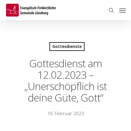
Skip
Men
to
search
main
content
Gottesdienste
Gottesdienst am
12.02.2023 –
„Unerschöpflich ist
deine Güte, Gott“
10. Februar 2023