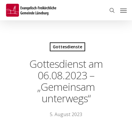
Skip
Men
to
search
main
content
Gottesdienste
Gottesdienst am
06.08.2023 –
„Gemeinsam
unterwegs“
5. August 2023