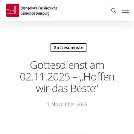
Skip
Men
to
search
main
content
Gottesdienste
Gottesdienst am
02.11.2025 – „Hoffen
wir das Beste“
1. November 2025