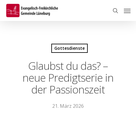
Skip
Men
to
search
main
content
Gottesdienste
Glaubst du das? –
neue Predigtserie in
der Passionszeit
21. März 2026