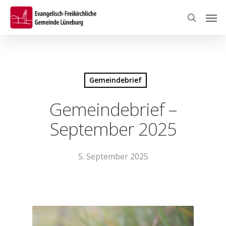
Skip
Men
to
search
main
content
Gemeindebrief
Gemeindebrief –
September 2025
5. September 2025