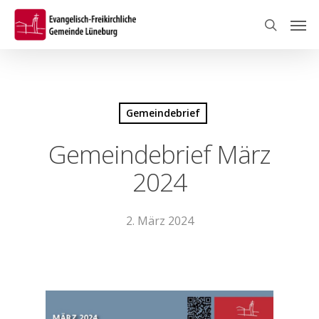
Skip
Men
to
search
main
content
Gemeindebrief
Gemeindebrief März
2024
2. März 2024