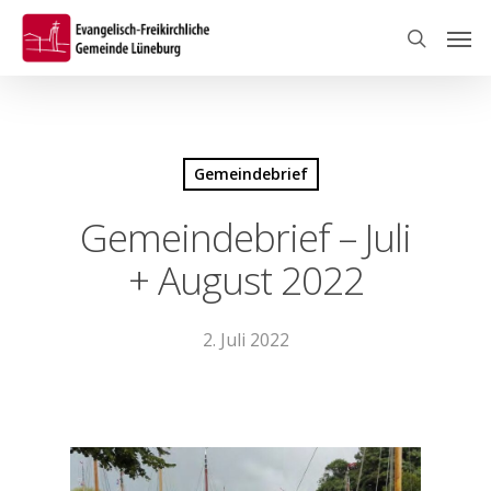
Skip
Men
to
search
main
content
Gemeindebrief
Gemeindebrief – Juli
+ August 2022
2. Juli 2022